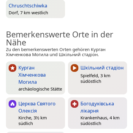
Chruschtschiwka
Dorf, 7 km westlich
Bemerkenswerte Orte in der
Nähe
Zu den bemerkenswerten Orten gehören Курган
Хімченкова Могила und Шкільний стадіон.
Курган
Шкільний стадіон
Хімченкова
Spielfeld, 3 km
südöstlich
Могила
archäologische Stätte
Церква Святого
Богодухівська
Олексія
лікарня
Kirche, 3½ km
Krankenhaus, 4 km
südlich
südöstlich