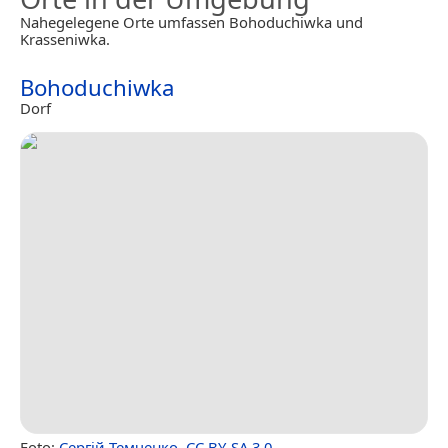
Nahegelegene Orte umfassen Bohoduchiwka und
Krasseniwka.
Bohoduchiwka
Dorf
Foto:
Сергій Темченко
,
CC BY-SA 3.0
.