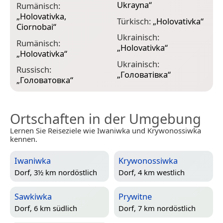
Ukrayna
“
Rumänisch:
„
Holovativka,
Türkisch:
„
Holovativka
“
Ciornobai
“
Ukrainisch:
Rumänisch:
„
Holovativka
“
„
Holovativka
“
Ukrainisch:
Russisch:
„
Головатівка
“
„
Головатовка
“
Ortschaften in der Umgebung
Lernen Sie Reiseziele wie Iwaniwka und Krywonossiwka
kennen.
Iwaniwka
Krywonossiwka
Dorf, 3½ km nordöstlich
Dorf, 4 km westlich
Sawkiwka
Prywitne
Dorf, 6 km südlich
Dorf, 7 km nordöstlich