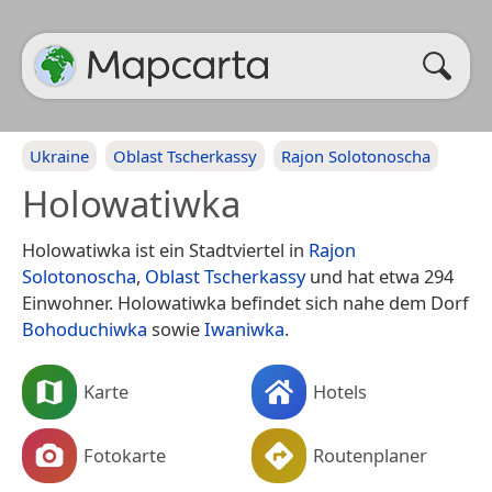
Ukraine
Oblast Tscherkassy
Rajon Solotonoscha
Holowatiwka
Holowatiwka ist ein Stadtviertel in
Rajon
Solotonoscha
,
Oblast Tscherkassy
und hat etwa 294
Einwohner. Holowatiwka befindet sich nahe dem Dorf
Bohoduchiwka
sowie
Iwaniwka
.
Karte
Hotels
Fotokarte
Routenplaner