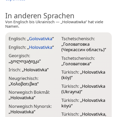
In anderen Sprachen
Von Englisch bis Ukrainisch — „Holowatiwka“ hat viele
Namen.
Englisch:
„
Golovativka
“
Tschetschenisch:
„
Головатовка
Englisch:
„
Holovativka
“
(Черкассин область)
“
Georgisch:
Tschetschenisch:
„
გოლოვატივკა
“
„
Головатовка
“
Irisch:
„
Holovativka
“
Türkisch:
„
Holovativka
(köy)
“
Neugriechisch:
„
Χολοβατιβκα
“
Türkisch:
„
Holovativka
(Ukrayna)
“
Norwegisch Bokmål:
„
Holovativka
“
Türkisch:
„
Holovativka
köyü
“
Norwegisch Nynorsk:
„
Holovativka
“
Türkisch:
„
Holovativka,