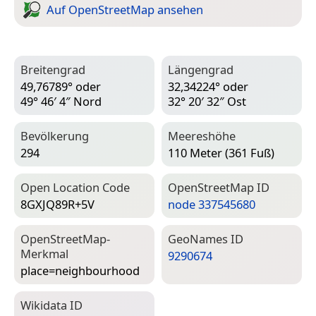
Auf Open­Street­Map ansehen
Breitengrad
Längengrad
49,76789° oder
32,34224° oder
49° 46′ 4″ Nord
32° 20′ 32″ Ost
Bevölkerung
Meereshöhe
294
110 Meter (361 Fuß)
Open Location Code
Open­Street­Map ID
8GXJQ89R+5V
node 337545680
Open­Street­Map-
Geo­Names ID
Merkmal
9290674
place=­neighbourhood
Wiki­data ID