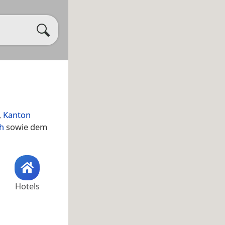
,
Kanton
h
sowie dem
Hotels