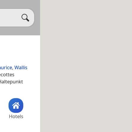
aurice
,
Wallis
écottes
altepunkt
Hotels