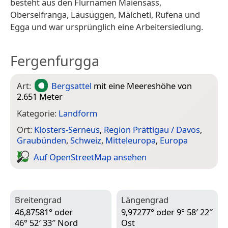
besteht aus den Flurnamen Maiensäss,
Oberselfranga, Läusüggen, Mälcheti, Rufena und
Egga und war ursprünglich eine Arbeitersiedlung.
Fergenfurgga
Art:
Bergsattel
mit eine Meereshöhe von
2.651 Meter
Kategorie:
Landform
Ort:
Klosters-Serneus
,
Region Prättigau / Davos
,
Graubünden
,
Schweiz
,
Mitteleuropa
,
Europa
Auf Open­Street­Map ansehen
Breitengrad
Längengrad
46,87581° oder
9,97277° oder 9° 58′ 22″
46° 52′ 33″ Nord
Ost