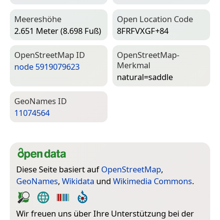
Meereshöhe
Open Location Code
2.651 Meter (8.698 Fuß)
8FRFVXGF+84
Open­Street­Map ID
Open­Street­Map-
Merkmal
node 5919079623
natural=­saddle
Geo­Names ID
11074564
Diese Seite basiert auf
OpenStreetMap
,
GeoNames
,
Wikidata
und
Wikimedia Commons
.
Wir freuen uns über Ihre Unterstützung bei der