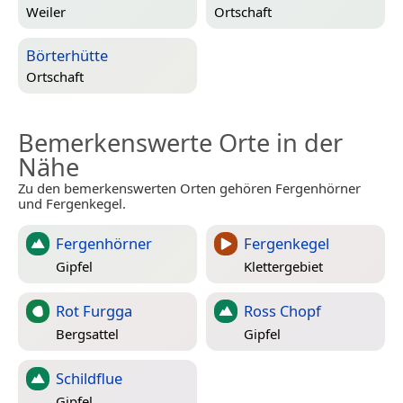
Weiler
Ortschaft
Börterhütte
Ortschaft
Bemerkenswerte Orte in der
Nähe
Zu den bemerkenswerten Orten gehören Fergenhörner
und Fergenkegel.
Fergenhörner
Fergenkegel
Gipfel
Klettergebiet
Rot Furgga
Ross Chopf
Bergsattel
Gipfel
Schildflue
Gipfel