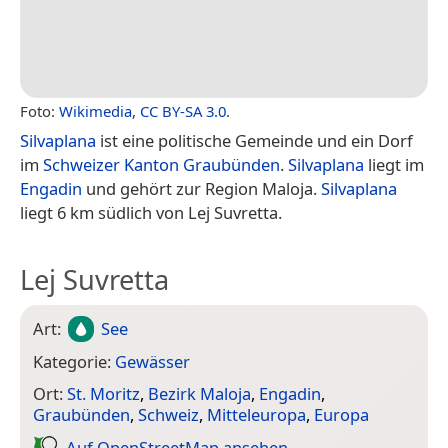
Foto:
Wikimedia
,
CC BY-SA 3.0
.
Silvaplana
ist eine politische Gemeinde und ein Dorf
im
Schweizer
Kanton Graubünden
.
Silvaplana
liegt im
Engadin
und gehört zur Region Maloja.
Silvaplana
liegt 6 km südlich von Lej Suvretta.
Lej Suvretta
Art:
See
Kategorie:
Gewässer
Ort:
St. Moritz
,
Bezirk Maloja
,
Engadin
,
Graubünden
,
Schweiz
,
Mitteleuropa
,
Europa
Auf Open­Street­Map ansehen