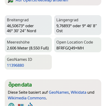
Breitengrad
Längengrad
46,50673° oder
9,76893° oder 9° 46′ 8″
46° 30′ 24″ Nord
Ost
Meereshöhe
Open Location Code
2.606 Meter (8.550 Fuß)
8FRFGQ49+MH
Geo­Names ID
11396880
Diese Seite basiert auf
GeoNames
,
Wikidata
und
Wikimedia Commons
.