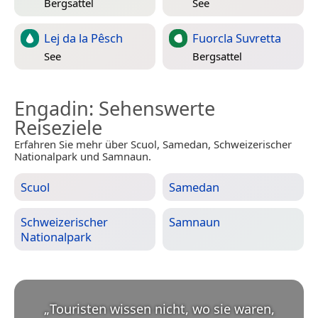
Bergsattel
See
Lej da la Pêsch
Fuorcla Suvretta
See
Bergsattel
Engadin
: Sehenswerte
Reiseziele
Erfahren Sie mehr über Scuol, Samedan, Schweizerischer
Nationalpark und Samnaun.
Scuol
Samedan
Schweizerischer
Samnaun
Nationalpark
„
Touristen wissen nicht, wo sie waren,