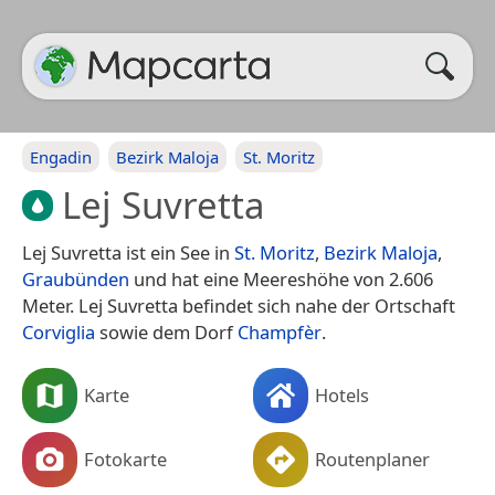
Engadin
Bezirk Maloja
St. Moritz
Lej Suvretta
Lej Suvretta ist ein See in
St. Moritz
,
Bezirk Maloja
,
Graubünden
und hat eine Meereshöhe von 2.606
Meter. Lej Suvretta befindet sich nahe der Ortschaft
Corviglia
sowie dem Dorf
Champfèr
.
Karte
Hotels
Fotokarte
Routenplaner