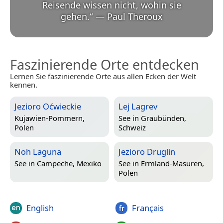
Reisende wissen nicht, wohin sie
gehen.
“
—
Paul Theroux
Faszinierende Orte entdecken
Lernen Sie faszinierende Orte aus allen Ecken der Welt
kennen.
Jezioro Oćwieckie
Lej Lagrev
Kujawien-Pommern,
See in
Graubünden,
Polen
Schweiz
Noh Laguna
Jezioro Druglin
See in
Campeche, Mexiko
See in
Ermland-Masuren,
Polen
English
Français