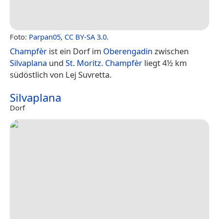
Foto:
Parpan05
,
CC BY-SA 3.0
.
Champfèr
ist ein Dorf im
Oberengadin
zwischen
Silvaplana
und
St. Moritz
.
Champfèr
liegt 4½ km
südöstlich von Lej Suvretta.
Silvaplana
Dorf