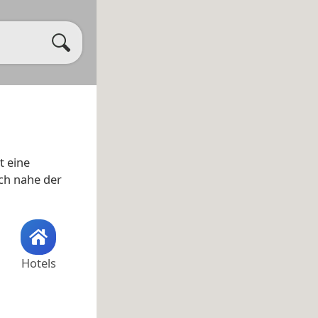
t eine
ch nahe der
Hotels