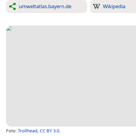
umweltatlas.bayern.de
Wikipedia
Foto:
Trollhead
,
CC BY 3.0
.