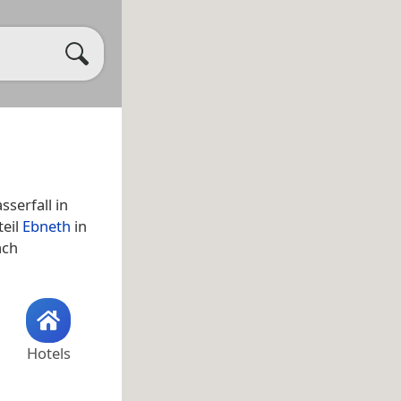
serfall in
teil
Ebneth
in
ach
Hotels