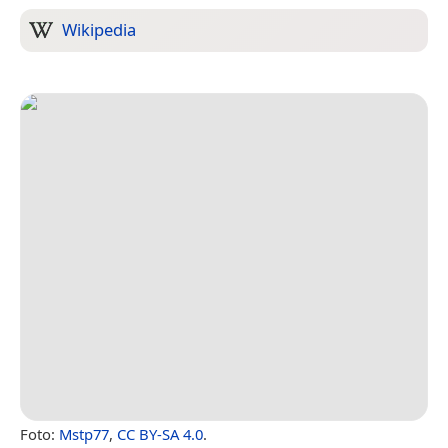
Wikipedia
Foto:
Mstp77
,
CC BY-SA 4.0
.