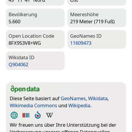
Bevölkerung
Meereshöhe
5.660
219 Meter (719 Fuß)
Open Location Code
Geo­Names ID
8FX953V8+WG
11609473
Wiki­data ID
Q904062
Diese Seite basiert auf
GeoNames
,
Wikidata
,
Wikimedia Commons
und
Wikipedia
.
Wir freuen uns über Ihre Unterstützung bei der
Verbesserung unserer offenen Datenquellen.