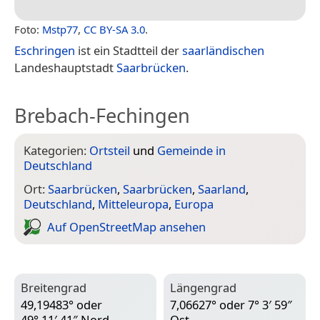
Foto:
Mstp77
,
CC BY-SA 3.0
.
Eschringen
ist ein Stadtteil der
saarländischen
Landeshauptstadt
Saarbrücken
.
Brebach-Fechingen
Kategorien:
Ortsteil
und
Gemeinde in
Deutschland
Ort:
Saarbrücken
,
Saarbrücken
,
Saarland
,
Deutschland
,
Mitteleuropa
,
Europa
Auf Open­Street­Map ansehen
Breitengrad
Längengrad
49,19483° oder
7,06627° oder 7° 3′ 59″
49° 11′ 41″ Nord
Ost