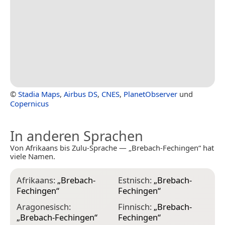
©
Stadia Maps
,
Airbus DS
,
CNES
,
PlanetObserver
und
Copernicus
In anderen Sprachen
Von Afrikaans bis Zulu-Sprache — „Brebach-Fechingen“ hat
viele Namen.
Afrikaans:
„
Brebach-
Estnisch:
„
Brebach-
I
Fechingen
“
Fechingen
“
F
Aragonesisch:
Finnisch:
„
Brebach-
I
„
Brebach-Fechingen
“
Fechingen
“
F