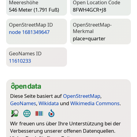
Meereshöhe
Open Location Code
546 Meter (1.791 Fuß)
8FWH4GCR+J8
Open­Street­Map ID
Open­Street­Map-
Merkmal
node 1681349647
place=­quarter
Geo­Names ID
11610233
Diese Seite basiert auf
OpenStreetMap
,
GeoNames
,
Wikidata
und
Wikimedia Commons
.
Wir freuen uns über Ihre Unterstützung bei der
Verbesserung unserer offenen Datenquellen.