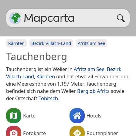
Kärnten
Bezirk Villach-Land
Afritz am See
Tauchenberg
Tauchenberg ist ein Weiler in
Afritz am See
,
Bezirk
Villach-Land
,
Kärnten
und hat etwa 24 Einwohner und
eine Meereshöhe von 1.197 Meter. Tauchenberg
befindet sich nahe dem Weiler
Berg ob Afritz
sowie
der Ortschaft
Tobitsch
.
Karte
Hotels
Fotokarte
Routenplaner