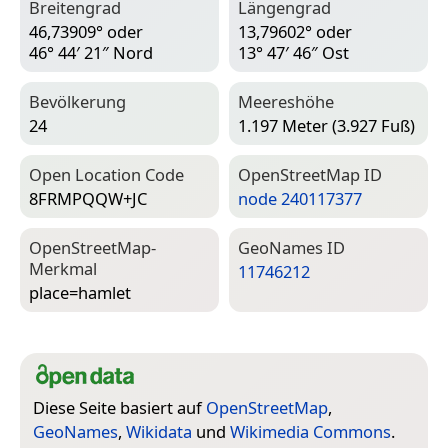
Breitengrad
Längengrad
46,73909° oder
13,79602° oder
46° 44′ 21″ Nord
13° 47′ 46″ Ost
Bevölkerung
Meereshöhe
24
1.197 Meter (3.927 Fuß)
Open Location Code
Open­Street­Map ID
8FRMPQQW+JC
node 240117377
Open­Street­Map-
Geo­Names ID
Merkmal
11746212
place=­hamlet
Diese Seite basiert auf
OpenStreetMap
,
GeoNames
,
Wikidata
und
Wikimedia Commons
.