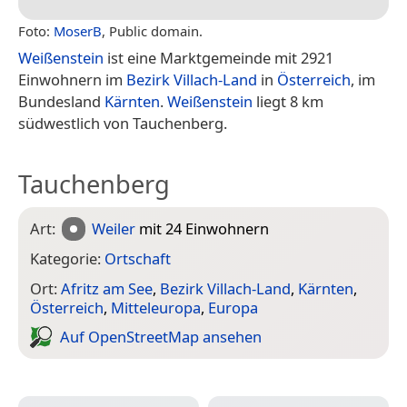
Foto:
MoserB
, Public domain.
Weißenstein
ist eine Marktgemeinde mit 2921
Einwohnern im
Bezirk Villach-Land
in
Österreich
, im
Bundesland
Kärnten
.
Weißenstein
liegt 8 km
südwestlich von Tauchenberg.
Tauchenberg
Art:
Weiler
mit 24 Einwohnern
Kategorie:
Ortschaft
Ort:
Afritz am See
,
Bezirk Villach-Land
,
Kärnten
,
Österreich
,
Mitteleuropa
,
Europa
Auf Open­Street­Map ansehen