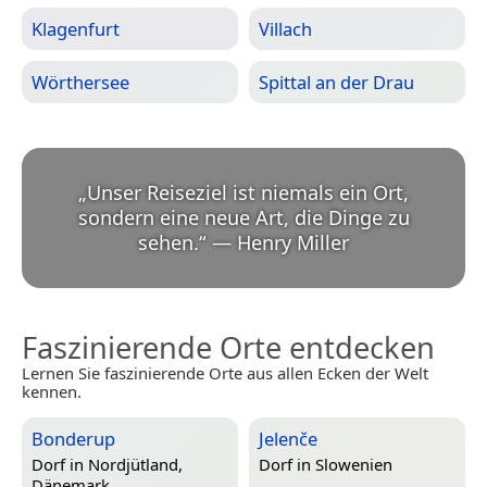
Klagenfurt
Villach
Wörthersee
Spittal an der Drau
„
Unser Reiseziel ist niemals ein Ort,
sondern eine neue Art, die Dinge zu
sehen.
“
—
Henry Miller
Faszinierende Orte entdecken
Lernen Sie faszinierende Orte aus allen Ecken der Welt
kennen.
Bonderup
Jelenče
Dorf in
Nordjütland,
Dorf in
Slowenien
Dänemark