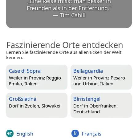
„
Eine Reise misst man besser in
Freunden als in der Entfernung.
“
—
Tim Cahill
Faszinierende Orte entdecken
Lernen Sie faszinierende Orte aus allen Ecken der Welt
kennen.
Case di Sopra
Bellaguardia
Weiler in
Provinz Reggio
Weiler in
Provinz Pesaro
Emilia, Italien
und Urbino, Italien
Großslatina
Birnstengel
Dorf in
Zvolen, Slowakei
Dorf in
Oberfranken,
Deutschland
English
Français