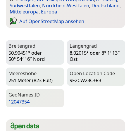
Südwestfalen
,
Nordrhein-Westfalen
,
Deutschland
,
Mitteleuropa
,
Europa
Auf Open­Street­Map ansehen
Breitengrad
Längengrad
50,90451° oder
8,02015° oder 8° 1′ 13″
50° 54′ 16″ Nord
Ost
Meereshöhe
Open Location Code
251 Meter (823 Fuß)
9F2CW23C+R3
Geo­Names ID
12047354