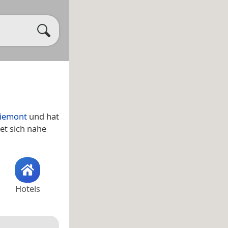
iemont
und hat
et sich nahe
Hotels