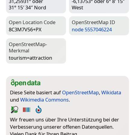
31,25931° oder
-6,13753° oder 6° 8′ 15″
31° 15′ 34″ Nord
West
Open Location Code
Open­Street­Map ID
8C3M7V56+PX
node 5557046224
Open­Street­Map-
Merkmal
tourism=­attraction
Diese Seite basiert auf
OpenStreetMap
,
Wikidata
und
Wikimedia Commons
.
Wir freuen uns über Ihre Unterstützung bei der
Verbesserung unserer offenen Datenquellen.
Vielen Dank für Ihren Beitrag.