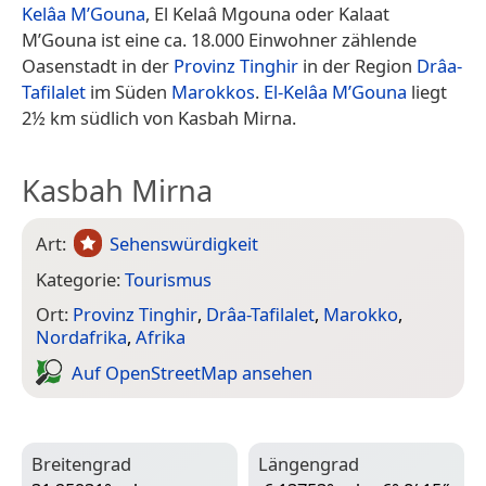
Kelâa M’Gouna
, El Kelaâ Mgouna oder Kalaat
M’Gouna ist eine ca. 18.000 Einwohner zählende
Oasenstadt in der
Provinz Tinghir
in der Region
Drâa-
Tafilalet
im Süden
Marokkos
.
El-Kelâa M’Gouna
liegt
2½ km südlich von Kasbah Mirna.
Kasbah Mirna
Art:
Sehenswürdigkeit
Kategorie:
Tourismus
Ort:
Provinz Tinghir
,
Drâa-Tafilalet
,
Marokko
,
Nordafrika
,
Afrika
Auf Open­Street­Map ansehen
Breitengrad
Längengrad