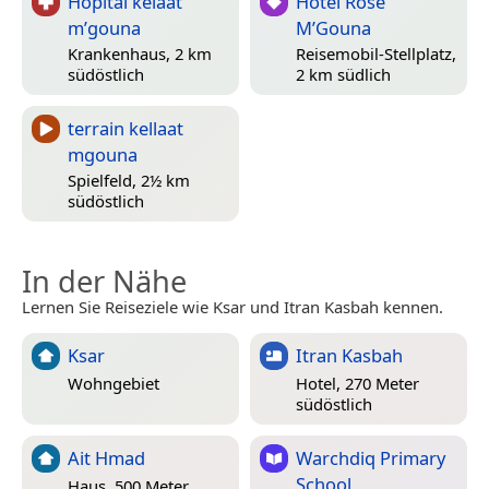
Hôpital kelaat
Hotel Rose
m’gouna
M’Gouna
Krankenhaus, 2 km
Reisemobil-Stellplatz,
südöstlich
2 km südlich
terrain kellaat
mgouna
Spielfeld, 2½ km
südöstlich
In der Nähe
Lernen Sie Reiseziele wie Ksar und Itran Kasbah kennen.
Ksar
Itran Kasbah
Wohngebiet
Hotel, 270 Meter
südöstlich
Ait Hmad
Warchdiq Primary
School
Haus, 500 Meter