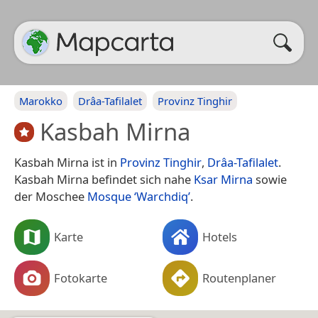
Marokko
Drâa-Tafilalet
Provinz Tinghir
Kasbah Mirna
Kasbah Mirna ist in
Provinz Tinghir
,
Drâa-Tafilalet
.
Kasbah Mirna befindet sich nahe
Ksar Mirna
sowie
der Moschee
Mosque ‘Warchdiq’
.
Karte
Hotels
Fotokarte
Routenplaner