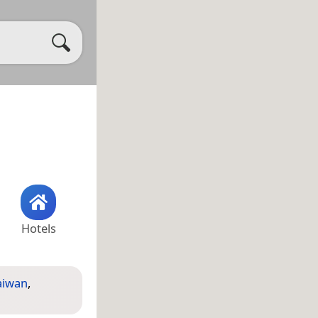
Hotels
aiwan
,