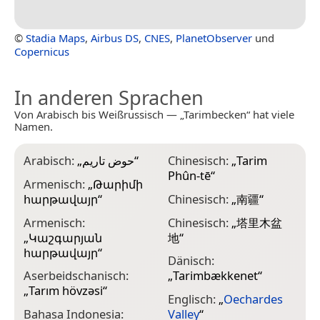
©
Stadia Maps
,
Airbus DS
,
CNES
,
PlanetObserver
und
Copernicus
In anderen Sprachen
Von Arabisch bis Weißrussisch — „Tarimbecken“ hat viele
Namen.
Arabisch:
„
حوض تاريم
“
Chinesisch:
„
Tarim
F
Phûn-tē
“
Armenisch:
„
Թարիմի
F
հարթավայր
“
Chinesisch:
„
南疆
“
T
Armenisch:
Chinesisch:
„
塔里木盆
F
„
Կաշգարյան
地
“
T
հարթավայր
“
Dänisch:
G
Aserbeidschanisch:
„
Tarimbækkenet
“
ღ
„
Tarım hövzəsi
“
Englisch:
„
Oechardes
H
Bahasa Indonesia:
Valley
“