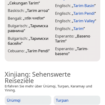
H
„
Cekungan Tarim
“
Englisch:
„
Tarim Basin
“
H
Baskisch:
„
Tarim arroa
“
Englisch:
„
Tarim Pendi
“
H
Bengali:
„
তারিম অববাহিকা
“
Englisch:
„
Tarim Valley
“
H
Bulgarisch:
„
Таримска
Englisch:
„
Tarim
“
равнина
“
H
Esperanto:
„
Baseno
Bulgarisch:
„
Таримски
I
Tarim
“
басейн
“
T
Esperanto:
„
Tarim-
Cebuano:
„
Tarim Pendi
“
J
baseno
“
Xinjiang
: Sehenswerte
Reiseziele
Erfahren Sie mehr über Ürümqi, Turpan, Karamay und
Yining.
Ürümqi
Turpan