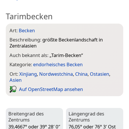
Tarimbecken
Art:
Becken
Beschreibung:
größte Beckenlandschaft in
Zentralasien
Auch bekannt als:
„
Tarim-Becken
“
Kategorie:
endorheisches Becken
Ort:
Xinjiang
,
Nordwestchina
,
China
,
Ostasien
,
Asien
Auf Open­Street­Map ansehen
Breitengrad des
Längengrad des
Zentrums
Zentrums
39,4667° oder 39° 28′ 0″
76,05° oder 76° 3′ Ost