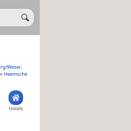
urg/Weser
,
er
Heemsche
Hotels