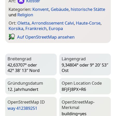
Art:
Kloster
Kategorien:
Konvent
,
Gebäude
,
historische Stätte
und
Religion
Ort:
Oletta
,
Arrondissement Calvi
,
Haute-Corse
,
Korsika
,
Frankreich
,
Europa
Auf Open­Street­Map ansehen
Breitengrad
Längengrad
42,63707° oder
9,34804° oder 9° 20′ 53″
42° 38′ 13″ Nord
Ost
Gründungsdatum
Open Location Code
12. Jahrhundert
8FJFJ8PX+R6
Open­Street­Map ID
Open­Street­Map-
Merkmal
way 412389251
building=­yes