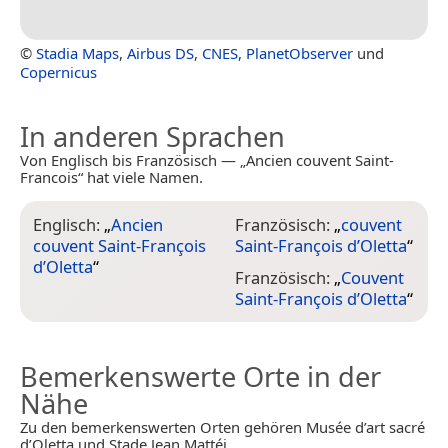
©
Stadia Maps
,
Airbus DS
,
CNES
,
PlanetObserver
und
Copernicus
In anderen Sprachen
Von Englisch bis Französisch — „Ancien couvent Saint-
Francois“ hat viele Namen.
Englisch:
„
Ancien
Französisch:
„
couvent
couvent Saint-François
Saint-François d’Oletta
“
d’Oletta
“
Französisch:
„
Couvent
Saint-François d’Oletta
“
Bemerkenswerte Orte in der
Nähe
Zu den bemerkenswerten Orten gehören Musée d’art sacré
d’Oletta und Stade Jean Mattéi.