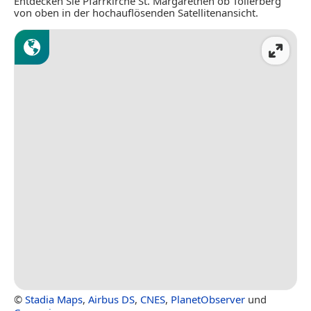
Entdecken Sie Pfarrkirche St. Margarethen ob Töllerberg
von oben in der hochauflösenden Satellitenansicht.
©
Stadia Maps
,
Airbus DS
,
CNES
,
PlanetObserver
und