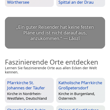
Wörthersee
Spittal an der Drau
„
Ein guter Reisender hat keine festen
Pläne und ist nicht darauf aus,
anzukommen.
“
—
Lǎozǐ
Faszinierende Orte entdecken
Lernen Sie faszinierende Orte aus allen Ecken der Welt
kennen.
Pfarrkirche St.
Katholische Pfarrkirche
Johannes der Täufer
Großpetersdorf
Kirche in
Nordrhein-
Kirche in
Burgenland,
Westfalen, Deutschland
Österreich