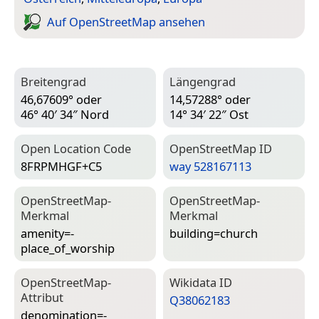
Auf Open­Street­Map ansehen
Breitengrad
Längengrad
46,67609° oder
14,57288° oder
46° 40′ 34″ Nord
14° 34′ 22″ Ost
Open Location Code
Open­Street­Map ID
8FRPMHGF+C5
way 528167113
Open­Street­Map-
Open­Street­Map-
Merkmal
Merkmal
amenity=­
building=­church
place_of_worship
Open­Street­Map-
Wiki­data ID
Attribut
Q38062183
denomination=­