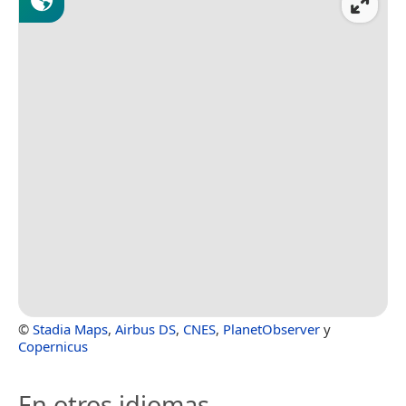
©
Stadia Maps
,
Airbus DS
,
CNES
,
PlanetObserver
y
Copernicus
En otros idiomas