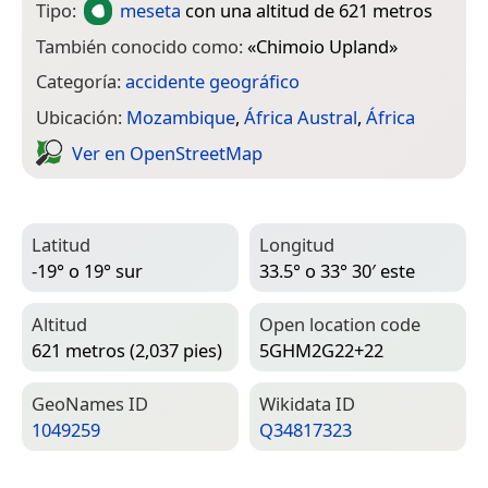
Tipo:
meseta
con una altitud de 621 metros
También conocido como:
«
Chimoio Upland
»
Categoría:
accidente geográfico
Ubicación:
Mozambique
,
África Austral
,
África
Ver en Open­Street­Map
Latitud
Longitud
-19° o 19° sur
33.5° o 33° 30′ este
Altitud
Open location code
621 metros (2,037 pies)
5GHM2G22+22
Geo­Names ID
Wiki­data ID
1049259
Q34817323