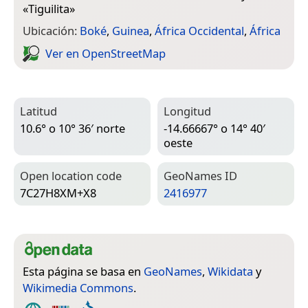
«
Tiguilita
»
Ubicación:
Boké
,
Guinea
,
África Occidental
,
África
Ver en Open­Street­Map
Latitud
Longitud
10.6° o 10° 36′ norte
-14.66667° o 14° 40′
oeste
Open location code
Geo­Names ID
7C27H8XM+X8
2416977
Esta página se basa en
GeoNames
,
Wikidata
y
Wikimedia Commons
.