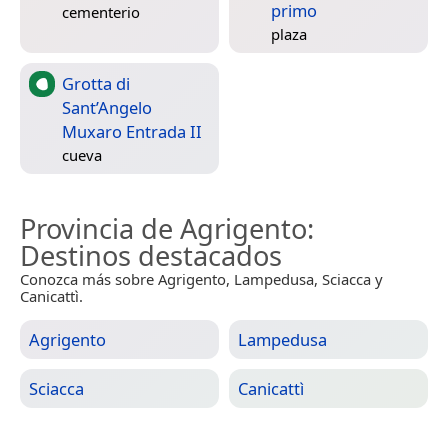
primo
cementerio
plaza
Grotta di
Sant’Angelo
Muxaro Entrada II
cueva
Provincia de Agrigento
:
Destinos destacados
Conozca más sobre Agrigento, Lampedusa, Sciacca y
Canicattì.
Agrigento
Lampedusa
Sciacca
Canicattì