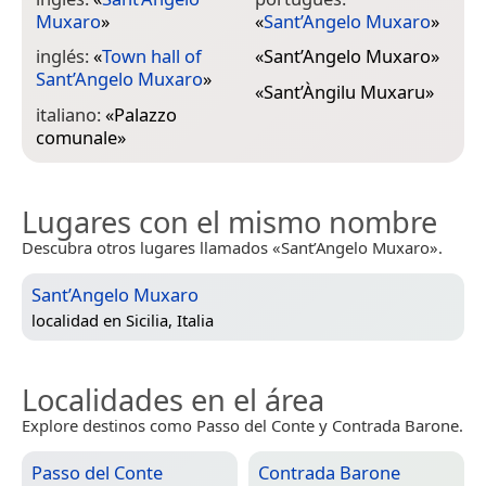
Muxaro
»
«
Sant’Angelo Muxaro
»
inglés:
«
Town hall of
«
Sant’Angelo Muxaro
»
Sant’Angelo Muxaro
»
«
Sant’Àngilu Muxaru
»
italiano:
«
Palazzo
comunale
»
Lugares con el mismo nombre
Descubra otros lugares llamados «Sant’Angelo Muxaro».
Sant’Angelo Muxaro
localidad en
Sicilia, Italia
Localidades en el área
Explore destinos como Passo del Conte y Contrada Barone.
Passo del Conte
Contrada Barone