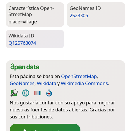
Característica Open­
Geo­Names ID
Street­Map
2523306
place=­village
Wiki­data ID
Q125763074
Esta página se basa en
OpenStreetMap
,
GeoNames
,
Wikidata
y
Wikimedia Commons
.
Nos gustaría contar con su apoyo para mejorar
nuestras fuentes de datos abiertas. Gracias por
sus contribuciones.