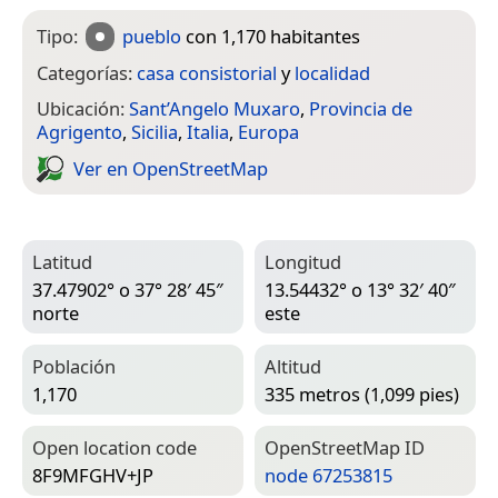
Tipo:
pueblo
con 1,170 habitantes
Categorías:
casa consistorial
y
localidad
Ubicación:
Sant’Angelo Muxaro
,
Provincia de
Agrigento
,
Sicilia
,
Italia
,
Europa
Ver en Open­Street­Map
Latitud
Longitud
37.47902° o 37° 28′ 45″
13.54432° o 13° 32′ 40″
norte
este
Población
Altitud
1,170
335 metros (1,099 pies)
Open location code
Open­Street­Map ID
8F9MFGHV+JP
node 67253815