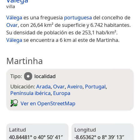
villa
Válega
es una freguesia
portuguesa
del concelho de
Ovar
, con 26,64 km² de superficie y 6.742 habitantes.
Su densidad de población es de 253,1 hab/km².
Válega
se encuentra a 6 km al este de Martinha.
Martinha
Tipo:
localidad
Ubicación:
Arada
,
Ovar
,
Aveiro
,
Portugal
,
Península ibérica
,
Europa
Ver en Open­Street­Map
Latitud
Longitud
40.84481° o 40° 50′ 41″
-8.65362° o 8° 39′ 13″