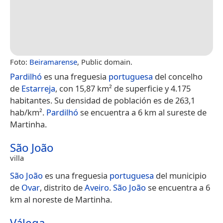
Foto:
Beiramarense
, Public domain.
Pardilhó
es una freguesia
portuguesa
del concelho
de
Estarreja
, con 15,87 km² de superficie y 4.175
habitantes. Su densidad de población es de 263,1
hab/km².
Pardilhó
se encuentra a 6 km al sureste de
Martinha.
São João
villa
São João
es una freguesia
portuguesa
del municipio
de
Ovar
, distrito de
Aveiro
.
São João
se encuentra a 6
km al noreste de Martinha.
Válega