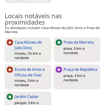
Locais notáveis nas
proximidades
Os destaques incluem Casa-Museu de Júlio Dinis e Praia da
Marreta.
Casa-Museu de
Praia da Marreta
Júlio Dinis
praia, 3 km a
noroeste
museu, 2½ km a
nordeste
Escola de Artes e
Praça da República
Ofícios de Ovar
praça, 3 km a
nordeste
museu, 3 km a
nordeste
Jardim Caster
parque, 3 km a