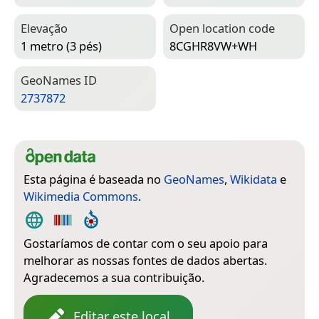
Elevação
Open location code
1 metro (3 pés)
8CGHR8VW+WH
Geo­Names ID
2737872
Esta página é baseada no
GeoNames
,
Wikidata
e
Wikimedia Commons
.
Gostaríamos de contar com o seu apoio para
melhorar as nossas fontes de dados abertas.
Agradecemos a sua contribuição.
Editar este local