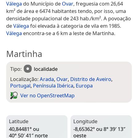
Válega
do Município de
Ovar
, freguesia com 26,64
km² de área e 6474 habitantes tendo, por isso, uma
densidade populacional de 243 hab./km². A povoação
de
Válega
foi elevada à categoria de vila em 1985.
Válega
encontra-se a 6 km a leste de Martinha.
Martinha
Tipo:
localidade
Localização:
Arada
,
Ovar
,
Distrito de Aveiro
,
Portugal
,
Península Ibérica
,
Europa
Ver no Open­Street­Map
Latitude
Longitude
40,84481° ou
-8,65362° ou 8° 39′ 13″
40° 50′ 41″ norte
oeste