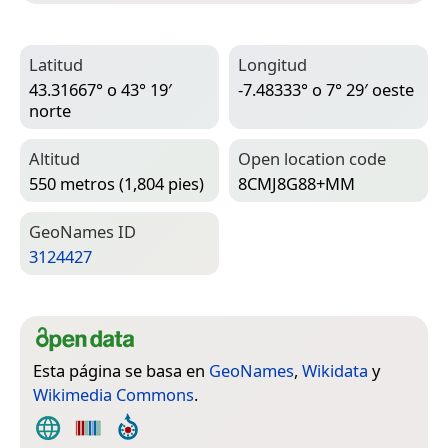
Latitud
Longitud
43.31667° o 43° 19′
-7.48333° o 7° 29′ oeste
norte
Altitud
Open location code
550 metros (1,804 pies)
8CMJ8G88+MM
Geo­Names ID
3124427
Esta página se basa en
GeoNames
,
Wikidata
y
Wikimedia Commons
.