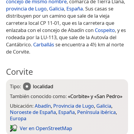
concejo de mismo nombre
, comarca de Tierra Llana,
provincia de Lugo
,
Galicia
,
España
. Sus casas se
distribuyen por un camino que sale de la vieja
carretera local CP 11-01, que es la carretera que
enlazaba con el concejo de Abadín con
Cospeito
, y es
rodeada por la LU-113, que sale de la Autovía del
Cantábrico.
Carballás
se encuentra a 4½ km al norte
de Corvite.
Corvite
Tipo:
localidad
También conocido como:
«
Corbite
» y «
San Pedro
»
Ubicación:
Abadín
,
Provincia de Lugo
,
Galicia
,
Noroeste de España
,
España
,
Península ibérica
,
Europa
Ver en Open­Street­Map