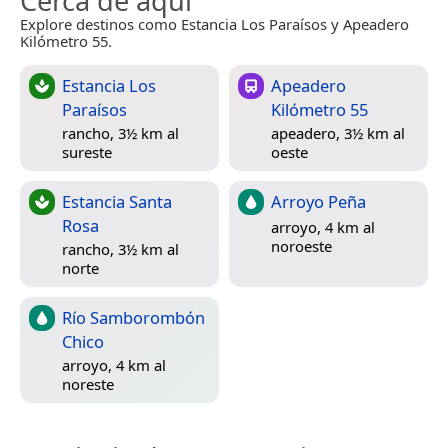
Cerca de aquí
Explore destinos como Estancia Los Paraísos y Apeadero
Kilómetro 55.
Estancia Los
Apeadero
Paraísos
Kilómetro 55
rancho, 3½ km al
apeadero, 3½ km al
sureste
oeste
Estancia Santa
Arroyo Peña
Rosa
arroyo, 4 km al
noroeste
rancho, 3½ km al
norte
Río Samborombón
Chico
arroyo, 4 km al
noreste