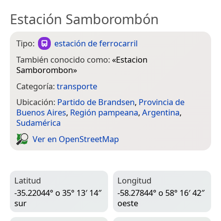
Estación Samborombón
Tipo:
estación de ferrocarril
También conocido como:
«
Estacion
Samborombon
»
Categoría:
transporte
Ubicación:
Partido de Brandsen
,
Provincia de
Buenos Aires
,
Región pampeana
,
Argentina
,
Sudamérica
Ver en Open­Street­Map
Latitud
Longitud
-35.22044° o 35° 13′ 14″
-58.27844° o 58° 16′ 42″
sur
oeste