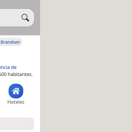
e Brandsen
incia de
500 habitantes.
Hoteles