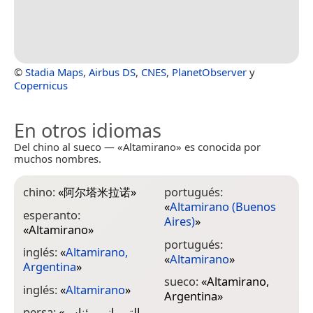
©
Stadia Maps
,
Airbus DS
,
CNES
,
PlanetObserver
y
Copernicus
En otros idiomas
Del chino al sueco — «Altamirano» es conocida por
muchos nombres.
chino:
«
阿尔塔米拉诺
»
portugués:
«
Altamirano (Buenos
esperanto:
Aires)
»
«
Altamirano
»
portugués:
inglés:
«
Altamirano,
«
Altamirano
»
Argentina
»
sueco:
«
Altamirano,
inglés:
«
Altamirano
»
Argentina
»
persa:
«
التمیرانو، بوئناس