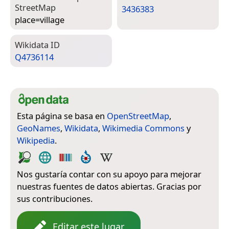
Street­Map
3436383
place=­village
Wiki­data ID
Q4736114
Esta página se basa en
OpenStreetMap
,
GeoNames
,
Wikidata
,
Wikimedia Commons
y
Wikipedia
.
Nos gustaría contar con su apoyo para mejorar
nuestras fuentes de datos abiertas. Gracias por
sus contribuciones.
Editar este lugar