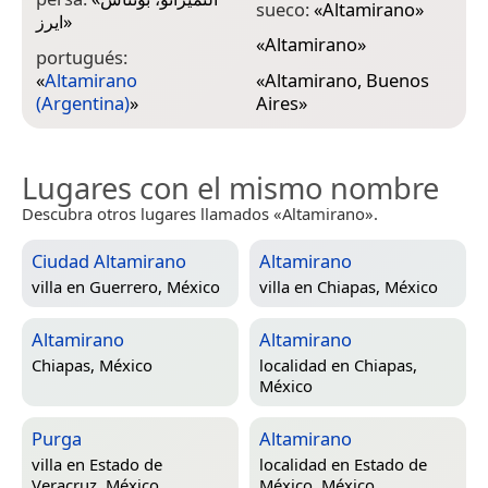
sueco:
«
Altamirano
»
ایرز
»
«
Altamirano
»
portugués:
«
Altamirano
«
Altamirano, Buenos
(Argentina)
»
Aires
»
Lugares con el mismo nombre
Descubra otros lugares llamados «Altamirano».
Ciudad Altamirano
Altamirano
villa en
Guerrero, México
villa en
Chiapas, México
Altamirano
Altamirano
Chiapas, México
localidad en
Chiapas,
México
Purga
Altamirano
villa en
Estado de
localidad en
Estado de
Veracruz, México
México, México