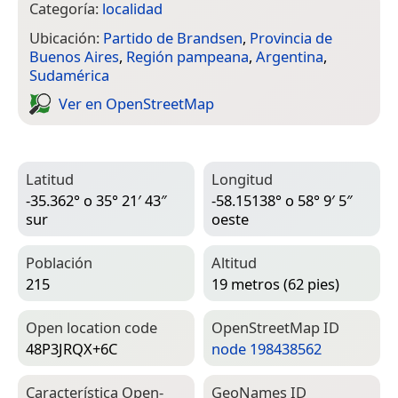
Categoría:
localidad
Ubicación:
Partido de Brandsen
,
Provincia de
Buenos Aires
,
Región pampeana
,
Argentina
,
Sudamérica
Ver en Open­Street­Map
Latitud
Longitud
-35.362° o 35° 21′ 43″
-58.15138° o 58° 9′ 5″
sur
oeste
Población
Altitud
215
19 metros (62 pies)
Open location code
Open­Street­Map ID
48P3JRQX+6C
node 198438562
Característica Open­
Geo­Names ID