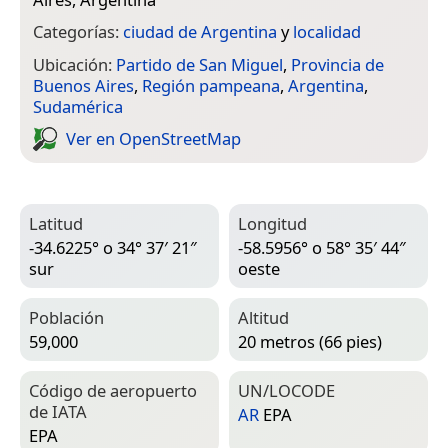
Categorías:
ciudad de Argentina
y
localidad
Ubicación:
Partido de San Miguel
,
Provincia de
Buenos Aires
,
Región pampeana
,
Argentina
,
Sudamérica
Ver en Open­Street­Map
Latitud
Longitud
-34.6225° o 34° 37′ 21″
-58.5956° o 58° 35′ 44″
sur
oeste
Población
Altitud
59,000
20 metros (66 pies)
Código de aeropuerto
UN/LOCODE
de IATA
AR
EPA
EPA