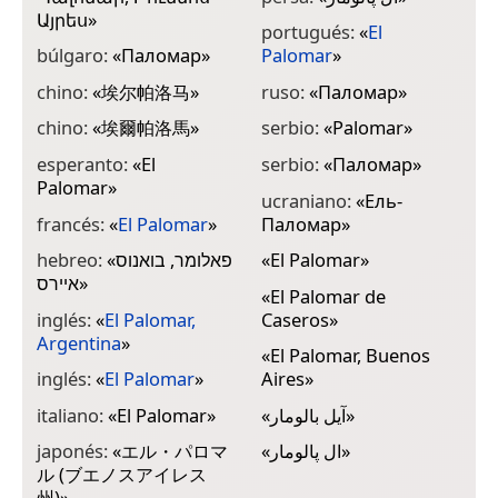
Այրես
»
portugués:
«
El
búlgaro:
«
Паломар
»
Palomar
»
chino:
«
埃尔帕洛马
»
ruso:
«
Паломар
»
chino:
«
埃爾帕洛馬
»
serbio:
«
Palomar
»
esperanto:
«
El
serbio:
«
Паломар
»
Palomar
»
ucraniano:
«
Ель-
francés:
«
El Palomar
»
Паломар
»
hebreo:
«
פאלומר, בואנוס
«
El Palomar
»
איירס
»
«
El Palomar de
inglés:
«
El Palomar,
Caseros
»
Argentina
»
«
El Palomar, Buenos
inglés:
«
El Palomar
»
Aires
»
italiano:
«
El Palomar
»
«
آيل بالومار
»
japonés:
«
エル・パロマ
«
ال پالومار
»
ル (ブエノスアイレス
州)
»