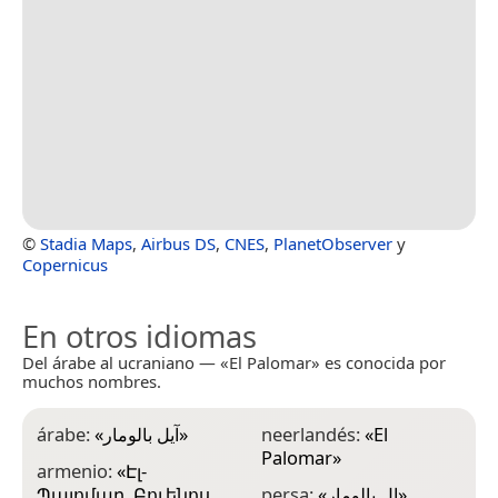
©
Stadia Maps
,
Airbus DS
,
CNES
,
PlanetObserver
y
Copernicus
En otros idiomas
Del árabe al ucraniano — «El Palomar» es conocida por
muchos nombres.
árabe:
«
آيل بالومار
»
neerlandés:
«
El
Palomar
»
armenio:
«
Էլ-
Պալոմար, Բուենոս
persa:
«
ال پالومار
»