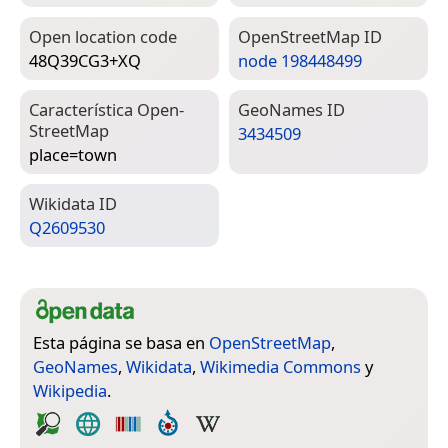
Open location code
Open­Street­Map ID
48Q39CG3+XQ
node 198448499
Característica Open­
Geo­Names ID
Street­Map
3434509
place=­town
Wiki­data ID
Q2609530
Esta página se basa en
OpenStreetMap
,
GeoNames
,
Wikidata
,
Wikimedia Commons
y
Wikipedia
.