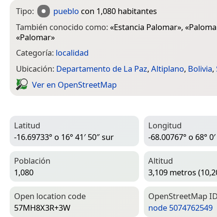
Tipo:
pueblo
con 1,080 habitantes
También conocido como:
«
Estancia Palomar
», «
Paloma
«
Palomar
»
Categoría:
localidad
Ubicación:
Departamento de La Paz
,
Altiplano
,
Bolivia
,
Ver en Open­Street­Map
Latitud
Longitud
-16.69733° o 16° 41′ 50″ sur
-68.00767° o 68° 0′
Población
Altitud
1,080
3,109 metros (10,2
Open location code
Open­Street­Map I
57MH8X3R+3W
node 5074762549