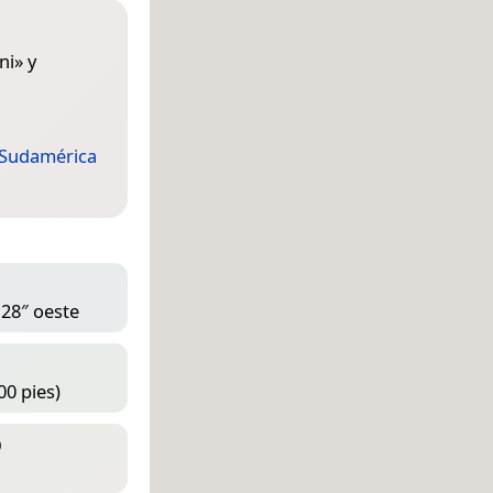
ni
» y
Sudamérica
 28″ oeste
00 pies)
D