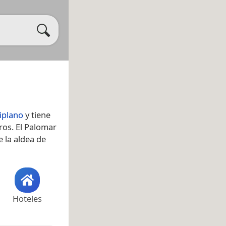
tiplano
y tiene
ros. El Palomar
e la aldea de
Hoteles