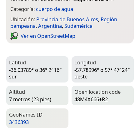
Categoría:
cuerpo de agua
Ubicación:
Provincia de Buenos Aires
,
Región
pampeana
,
Argentina
,
Sudamérica
Ver en Open­Street­Map
Latitud
Longitud
-36.03789° o 36° 2′ 16″
-57.78996° o 57° 47′ 24″
sur
oeste
Altitud
Open location code
7 metros (23 pies)
48M4X666+R2
Geo­Names ID
3436393