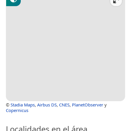
©
Stadia Maps
,
Airbus DS
,
CNES
,
PlanetObserver
y
Copernicus
Localidades en el área