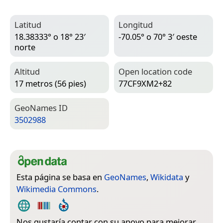
Latitud
Longitud
18.38333° o 18° 23′
-70.05° o 70° 3′ oeste
norte
Altitud
Open location code
17 metros (56 pies)
77CF9XM2+82
Geo­Names ID
3502988
Esta página se basa en
GeoNames
,
Wikidata
y
Wikimedia Commons
.
Nos gustaría contar con su apoyo para mejorar