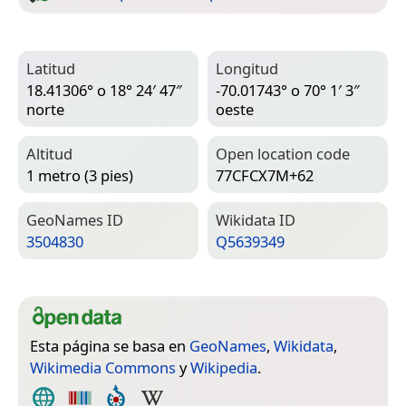
Latitud
Longitud
18.41306° o 18° 24′ 47″
-70.01743° o 70° 1′ 3″
norte
oeste
Altitud
Open location code
1 metro (3 pies)
77CFCX7M+62
Geo­Names ID
Wiki­data ID
3504830
Q5639349
Esta página se basa en
GeoNames
,
Wikidata
,
Wikimedia Commons
y
Wikipedia
.