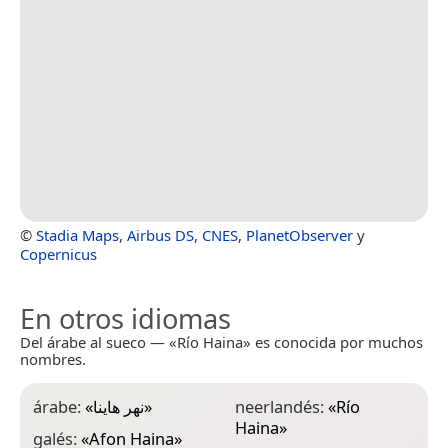
©
Stadia Maps
,
Airbus DS
,
CNES
,
PlanetObserver
y
Copernicus
En otros idiomas
Del árabe al sueco — «Río Haina» es conocida por muchos
nombres.
árabe:
«
نهر هاينا
»
neerlandés:
«
Río
Haina
»
galés:
«
Afon Haina
»