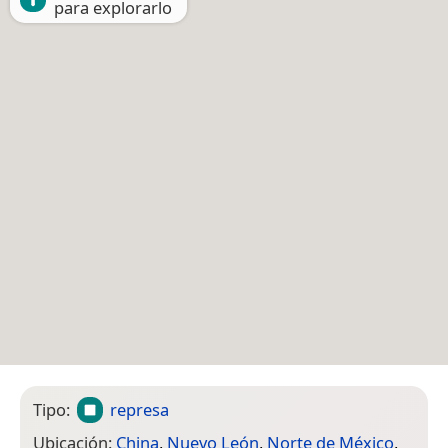
para explorarlo
Tipo:
represa
Ubicación:
China
,
Nuevo León
,
Norte de México
,