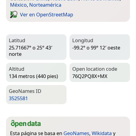
México
,
Norteamérica
Ver en Open­Street­Map
Latitud
Longitud
25.71667° o 25° 43′
-99.2° o 99° 12′ oeste
norte
Altitud
Open location code
134 metros (440 pies)
76Q2PQ8X+MX
Geo­Names ID
3525581
Esta página se basa en
GeoNames
,
Wikidata
y