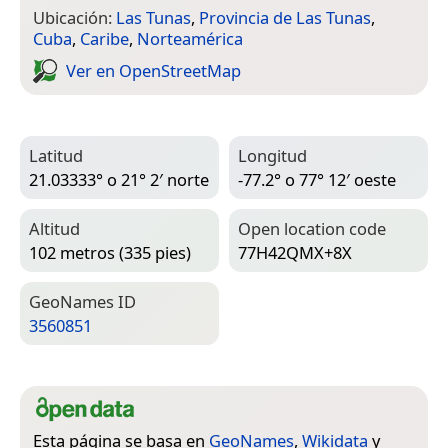
Ubicación:
Las Tunas
,
Provincia de Las Tunas
,
Cuba
,
Caribe
,
Norteamérica
Ver en Open­Street­Map
Latitud
Longitud
21.03333° o 21° 2′ norte
-77.2° o 77° 12′ oeste
Altitud
Open location code
102 metros (335 pies)
77H42QMX+8X
Geo­Names ID
3560851
Esta página se basa en
GeoNames
,
Wikidata
y