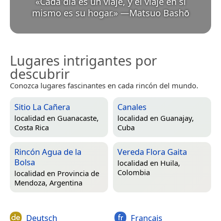
«
Cada día es un viaje, y el viaje en sí
mismo es su hogar.
»
—
Matsuo Bashō
Lugares intrigantes por
descubrir
Conozca lugares fascinantes en cada rincón del mundo.
Sitio La Cañera
Canales
localidad en
Guanacaste,
localidad en
Guanajay,
Costa Rica
Cuba
Rincón Agua de la
Vereda Flora Gaita
Bolsa
localidad en
Huila,
Colombia
localidad en
Provincia de
Mendoza, Argentina
Deutsch
Français