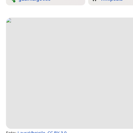
Foto:
LauraVhejeile
,
CC BY 3.0
.