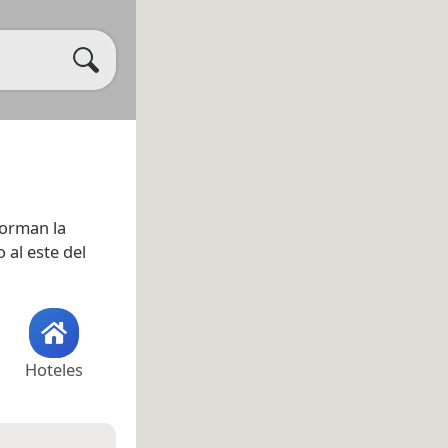
forman la
o al este del
Hoteles