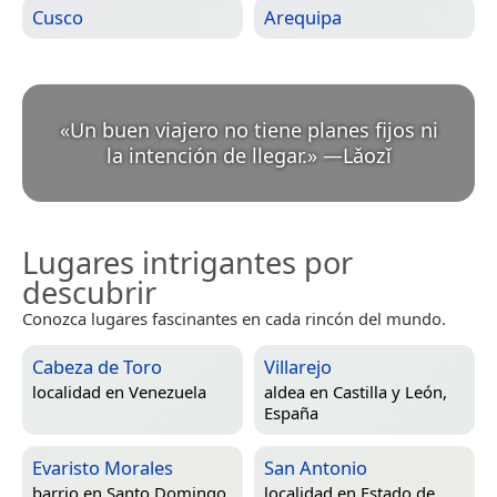
Cusco
Arequipa
«
Un buen viajero no tiene planes fijos ni
la intención de llegar.
»
—
Lǎozǐ
Lugares intrigantes por
descubrir
Conozca lugares fascinantes en cada rincón del mundo.
Cabeza de Toro
Villarejo
localidad en
Venezuela
aldea en
Castilla y León,
España
Evaristo Morales
San Antonio
barrio en
Santo Domingo,
localidad en
Estado de