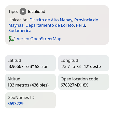
Tipo:
localidad
Ubicación:
Distrito de Alto Nanay
,
Provincia de
Maynas
,
Departamento de Loreto
,
Perú
,
Sudamérica
Ver en Open­Street­Map
Latitud
Longitud
-3.96667° o 3° 58′ sur
-73.7° o 73° 42′ oeste
Altitud
Open location code
133 metros (436 pies)
678827MX+8X
Geo­Names ID
3693229