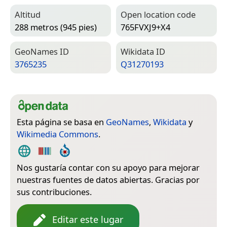
Altitud
Open location code
288 metros (945 pies)
765FVXJ9+X4
Geo­Names ID
Wiki­data ID
3765235
Q31270193
Esta página se basa en
GeoNames
,
Wikidata
y
Wikimedia Commons
.
Nos gustaría contar con su apoyo para mejorar
nuestras fuentes de datos abiertas. Gracias por
sus contribuciones.
Editar este lugar