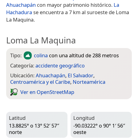
Ahuachapán
con mayor patrimonio histórico.
La
Hachadura
se encuentra a 7 km al suroeste de Loma
La Maquina.
Loma La Maquina
Tipo:
colina
con una altitud de 288 metros
Categoría:
accidente geográfico
Ubicación:
Ahuachapán
,
El Salvador
,
Centroamérica y el Caribe
,
Norteamérica
Ver en Open­Street­Map
Latitud
Longitud
13.8825° o 13° 52′ 57″
-90.03222° o 90° 1′ 56″
norte
oeste