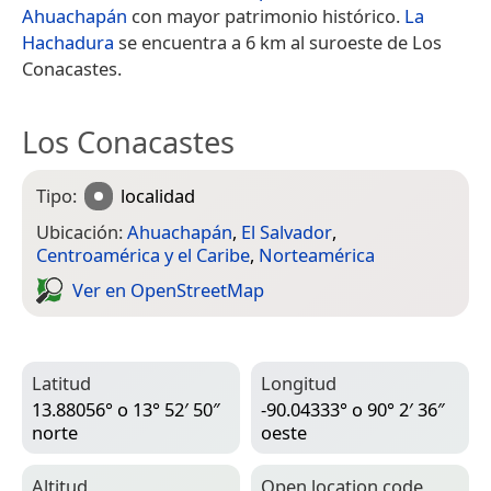
Ahuachapán
con mayor patrimonio histórico.
La
Hachadura
se encuentra a 6 km al suroeste de Los
Conacastes.
Los Conacastes
Tipo:
localidad
Ubicación:
Ahuachapán
,
El Salvador
,
Centroamérica y el Caribe
,
Norteamérica
Ver en Open­Street­Map
Latitud
Longitud
13.88056° o 13° 52′ 50″
-90.04333° o 90° 2′ 36″
norte
oeste
Altitud
Open location code