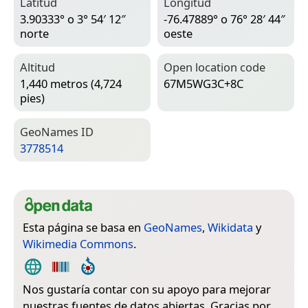
Latitud
Longitud
3.90333° o 3° 54′ 12″
-76.47889° o 76° 28′ 44″
norte
oeste
Altitud
Open location code
1,440 metros (4,724
67M5WG3C+8C
pies)
Geo­Names ID
3778514
Esta página se basa en
GeoNames
,
Wikidata
y
Wikimedia Commons
.
Nos gustaría contar con su apoyo para mejorar
nuestras fuentes de datos abiertas. Gracias por