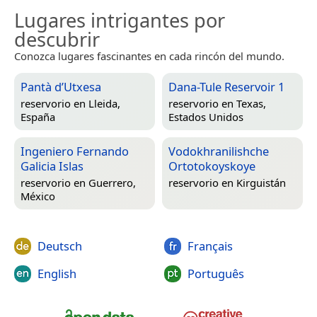
Lugares intrigantes por
descubrir
Conozca lugares fascinantes en cada rincón del mundo.
Pantà d’Utxesa
Dana-Tule Reservoir 1
reservorio en
Lleida,
reservorio en
Texas,
España
Estados Unidos
Ingeniero Fernando
Vodokhranilishche
Galicia Islas
Ortotokoyskoye
reservorio en
Guerrero,
reservorio en
Kirguistán
México
Deutsch
Français
English
Português