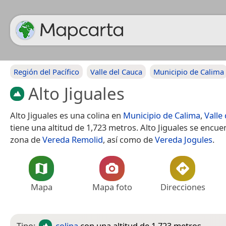
Región del Pacífico
Valle del Cauca
Municipio de Calima
Alto Jiguales
Alto Jiguales es una colina en
Municipio de Calima
,
Valle
tiene una altitud de 1,723 metros. Alto Jiguales se encue
zona de
Vereda Remolid
, así como de
Vereda Jogules
.
Mapa
Mapa foto
Direcciones
Tipo:
colina
con una altitud de 1,723 metros