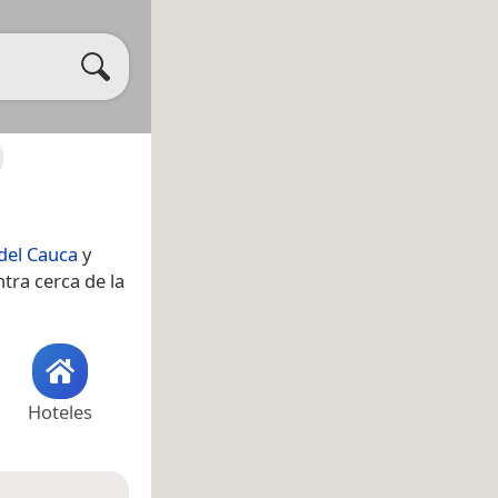
 del Cauca
y
ntra cerca de la
Hoteles