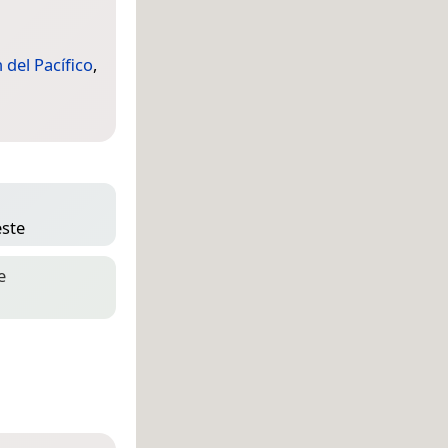
 del Pacífico
,
este
e