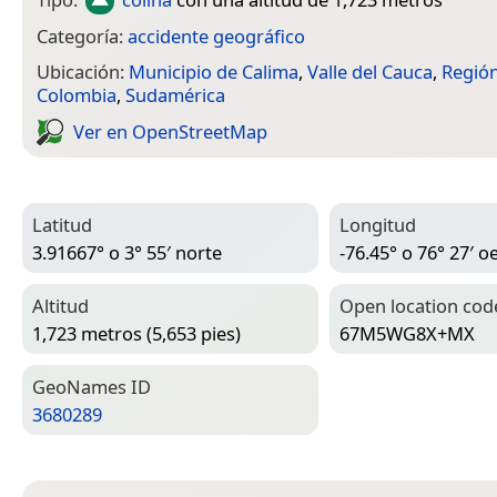
Categoría:
accidente geográfico
Ubicación:
Municipio de Calima
,
Valle del Cauca
,
Región
Colombia
,
Sudamérica
Ver en Open­Street­Map
Latitud
Longitud
3.91667° o 3° 55′ norte
-76.45° o 76° 27′ o
Altitud
Open location cod
1,723 metros (5,653 pies)
67M5WG8X+MX
Geo­Names ID
3680289