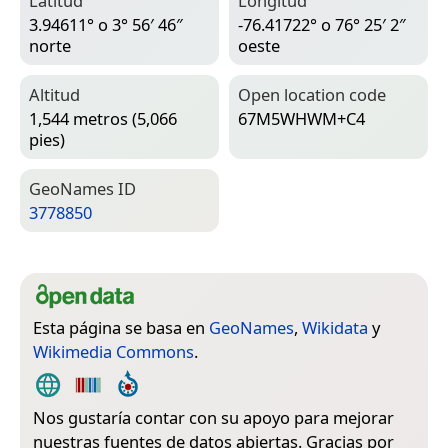
Latitud
Longitud
3.94611° o 3° 56′ 46″
-76.41722° o 76° 25′ 2″
norte
oeste
Altitud
Open location code
1,544 metros (5,066
67M5WHWM+C4
pies)
Geo­Names ID
3778850
Esta página se basa en
GeoNames
,
Wikidata
y
Wikimedia Commons
.
Nos gustaría contar con su apoyo para mejorar
nuestras fuentes de datos abiertas. Gracias por