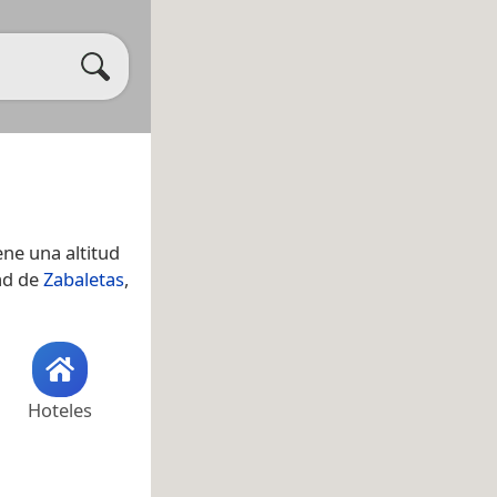
ene una altitud
dad de
Zabaletas
,
Hoteles