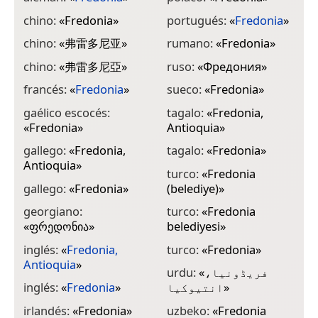
chino:
«
Fredonia
»
portugués:
«
Fredonia
»
chino:
«
弗雷多尼亚
»
rumano:
«
Fredonia
»
chino:
«
弗雷多尼亞
»
ruso:
«
Фредония
»
francés:
«
Fredonia
»
sueco:
«
Fredonia
»
gaélico escocés:
tagalo:
«
Fredonia,
«
Fredonia
»
Antioquia
»
gallego:
«
Fredonia,
tagalo:
«
Fredonia
»
Antioquia
»
turco:
«
Fredonia
gallego:
«
Fredonia
»
(belediye)
»
georgiano:
turco:
«
Fredonia
«
ფრედონია
»
belediyesi
»
inglés:
«
Fredonia,
turco:
«
Fredonia
»
Antioquia
»
urdu:
«
فریڈونیا،
inglés:
«
Fredonia
»
انتیوکیا
»
irlandés:
«
Fredonia
»
uzbeko:
«
Fredonia