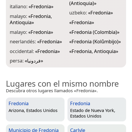
(Antioquia)
»
italiano:
«
Fredonia
»
uzbeko:
«
Fredonia
»
malayo:
«
Fredonia,
Antioquia
»
«
Fredonia
»
malayo:
«
Fredonia
»
«
Fredonia (Colombia)
»
neerlandés:
«
Fredonia
»
«
Fredonia (Kolůmbijo)
»
occidental:
«
Fredonia
»
«
Fredonia, Antioquia
»
persa:
«
فردونیا
»
Lugares con el mismo nombre
Descubra otros lugares llamados «Fredonia».
Fredonia
Fredonia
Arizona, Estados Unidos
Estado de Nueva York,
Estados Unidos
Municipio de Fredonia
Carlyle