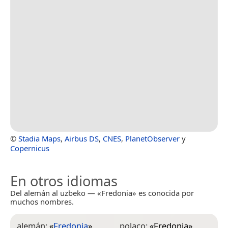
©
Stadia Maps
,
Airbus DS
,
CNES
,
PlanetObserver
y
Copernicus
En otros idiomas
Del alemán al uzbeko — «Fredonia» es conocida por
muchos nombres.
alemán:
«
Fredonia
»
polaco:
«
Fredonia
»