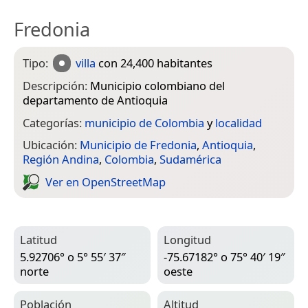
Fredonia
Tipo:
villa
con 24,400 habitantes
Descripción:
Municipio colombiano del
departamento de Antioquia
Categorías:
municipio de Colombia
y
localidad
Ubicación:
Municipio de Fredonia
,
Antioquia
,
Región Andina
,
Colombia
,
Sudamérica
Ver en Open­Street­Map
Latitud
Longitud
5.92706° o 5° 55′ 37″
-75.67182° o 75° 40′ 19″
norte
oeste
Población
Altitud