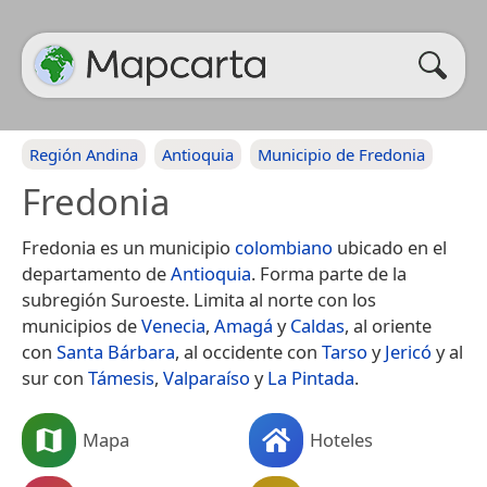
Región Andina
Antioquia
Municipio de Fredonia
Fredonia
Fredonia es un municipio
colombiano
ubicado en el
departamento de
Antioquia
. Forma parte de la
subregión Suroeste. Limita al norte con los
municipios de
Venecia
,
Amagá
y
Caldas
, al oriente
con
Santa Bárbara
, al occidente con
Tarso
y
Jericó
y al
sur con
Támesis
,
Valparaíso
y
La Pintada
.
Mapa
Hoteles