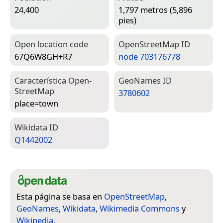
24,400
1,797 metros (5,896
pies)
Open location code
Open­Street­Map ID
67Q6W8GH+R7
node 703176778
Característica Open­
Geo­Names ID
Street­Map
3780602
place=­town
Wiki­data ID
Q1442002
Esta página se basa en
OpenStreetMap
,
GeoNames
,
Wikidata
,
Wikimedia Commons
y
Wikipedia
.