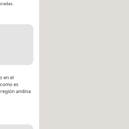
bradas.
 en el
s como es
a región andina