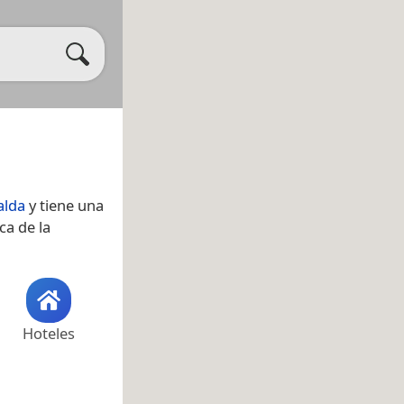
alda
y tiene una
ca de la
Hoteles