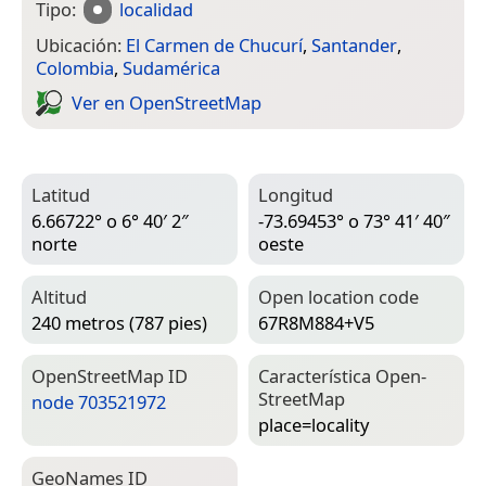
Tipo:
localidad
Ubicación:
El Carmen de Chucurí
,
Santander
,
Colombia
,
Sudamérica
Ver en Open­Street­Map
Latitud
Longitud
6.66722° o 6° 40′ 2″
-73.69453° o 73° 41′ 40″
norte
oeste
Altitud
Open location code
240 metros (787 pies)
67R8M884+V5
Open­Street­Map ID
Característica Open­
Street­Map
node 703521972
place=­locality
Geo­Names ID