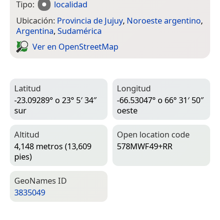
Tipo:
localidad
Ubicación:
Provincia de Jujuy
,
Noroeste argentino
,
Argentina
,
Sudamérica
Ver en Open­Street­Map
Latitud
Longitud
-23.09289° o 23° 5′ 34″
-66.53047° o 66° 31′ 50″
sur
oeste
Altitud
Open location code
4,148 metros (13,609
578MWF49+RR
pies)
Geo­Names ID
3835049