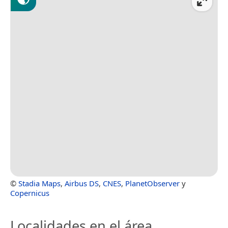
©
Stadia Maps
,
Airbus DS
,
CNES
,
PlanetObserver
y
Copernicus
Localidades en el área