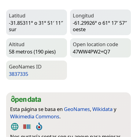
Latitud
Longitud
-31.85311° o 31° 51′ 11″
-61.29926° o 61° 17′ 57″
sur
oeste
Altitud
Open location code
58 metros (190 pies)
47WW4PW2+Q7
Geo­Names ID
3837335
Esta página se basa en
GeoNames
,
Wikidata
y
Wikimedia Commons
.
Nos gustaría contar con su apoyo para mejorar