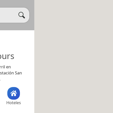
ours
ril en
Estación San
.
Hoteles