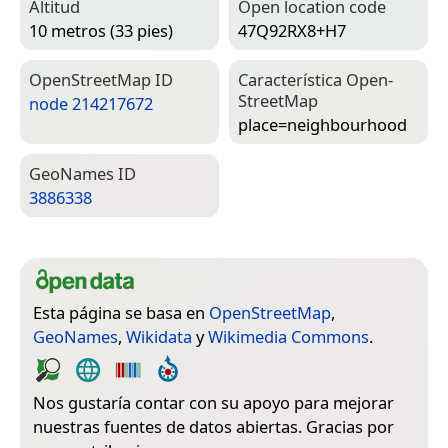
Altitud
Open location code
10 metros (33 pies)
47Q92RX8+H7
Open­Street­Map ID
Característica Open­
Street­Map
node 214217672
place=­neighbourhood
Geo­Names ID
3886338
Esta página se basa en
OpenStreetMap
,
GeoNames
,
Wikidata
y
Wikimedia Commons
.
Nos gustaría contar con su apoyo para mejorar
nuestras fuentes de datos abiertas. Gracias por