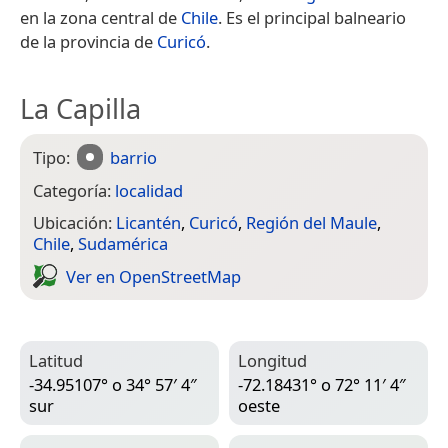
en la zona central de
Chile
. Es el principal balneario
de la provincia de
Curicó
.
La Capilla
Tipo:
barrio
Categoría:
localidad
Ubicación:
Licantén
,
Curicó
,
Región del Maule
,
Chile
,
Sudamérica
Ver en Open­Street­Map
Latitud
Longitud
-34.95107° o 34° 57′ 4″
-72.18431° o 72° 11′ 4″
sur
oeste