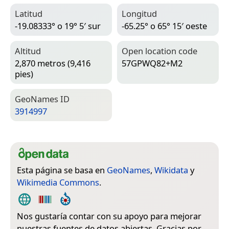
Latitud
Longitud
-19.08333° o 19° 5′ sur
-65.25° o 65° 15′ oeste
Altitud
Open location code
2,870 metros (9,416
57GPWQ82+M2
pies)
Geo­Names ID
3914997
Esta página se basa en
GeoNames
,
Wikidata
y
Wikimedia Commons
.
Nos gustaría contar con su apoyo para mejorar
nuestras fuentes de datos abiertas. Gracias por